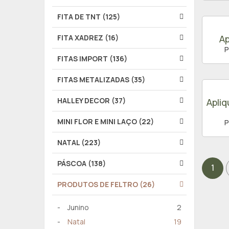
FITA DE TNT (125)
FITA XADREZ (16)
Ap
P
FITAS IMPORT (136)
FITAS METALIZADAS (35)
HALLEY DECOR (37)
Apliq
MINI FLOR E MINI LAÇO (22)
P
NATAL (223)
PÁSCOA (138)
1
PRODUTOS DE FELTRO (26)
Junino
2
Natal
19