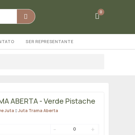
0
NTATO
SER REPRESENTANTE
A ABERTA - Verde Pistache
De Juta
Juta Trama Aberta
-
+