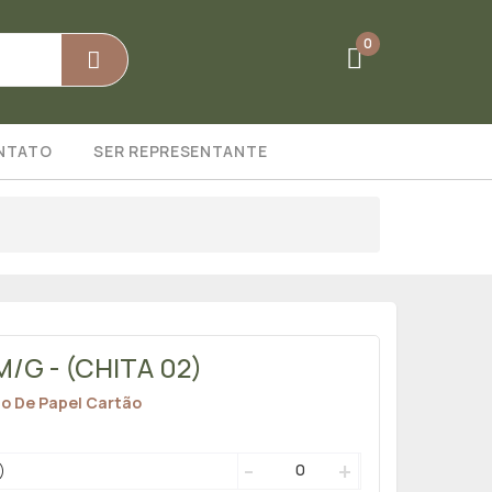
0
NTATO
SER REPRESENTANTE
/G - (CHITA 02)
ão De Papel Cartão
-
+
)